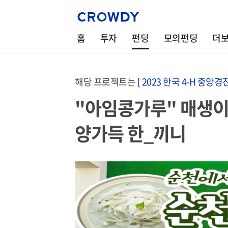
홈
투자
펀딩
모의펀딩
더
해당 프로젝트는
[ 2023 한국 4-H 중앙경
"아임콩가루" 매생이
양가득 한_끼니