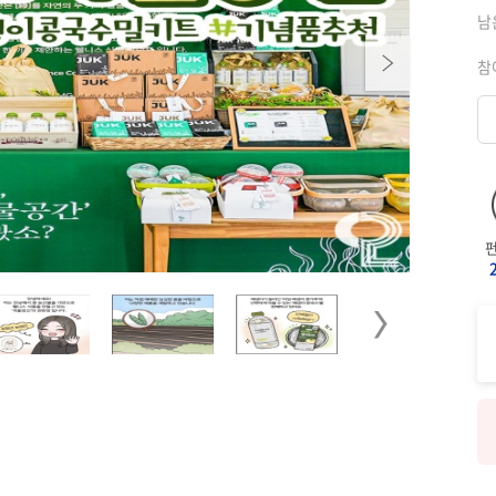
남
Next
참
Next