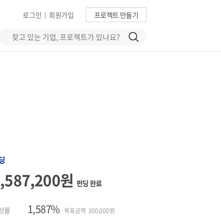
로그인
회원가입
프로젝트 만들기
|
딩
1,587,200원
펀딩 완료
1,587%
성률
목표금액 100,000원