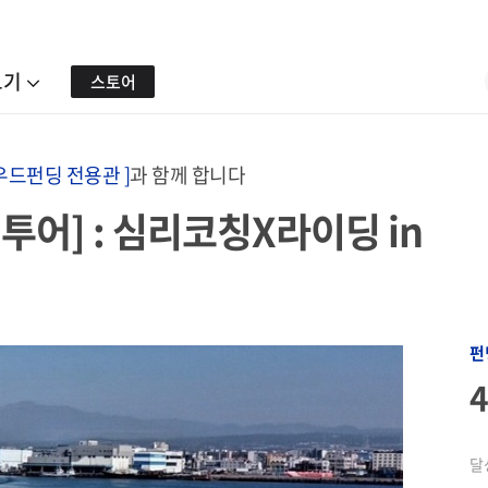
보기
스토어
우드펀딩 전용관 ]
과 함께 합니다
투어] : 심리코칭X라이딩 in
펀
달