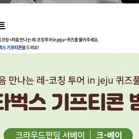
트
코칭 <처음 만나는 레-코칭 투어 in jeju> 퀴즈를 풀어주세요.
벅스 기프티콘
을 드려요!