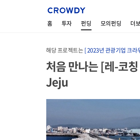
홈
투자
펀딩
모의펀딩
더
해당 프로젝트는
[ 2023년 관광기업 크라
처음 만나는 [레-코칭 
Jeju