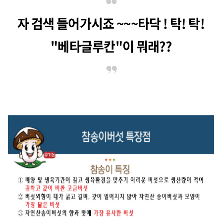
자 검색 들어가시죠 ~~~타닥 ! 탁! 탁!
"베타글루칸"이 뭐래??