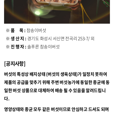
※ 품 목 :
참송이버섯
※ 생 산 지 :
경기도 화성시 서신면 전곡리 253-7/ 외
※ 진 행 자 :
솔푸른 참송이버섯
[공지사항]
버섯의 특성상 배지상태 (버섯의 생육상태)가 일정치 못하여
제품의 공급을 맞추기 위해 주변 버섯농가에 동일한 종균에 동
일한 버섯 상품으로 대체하여 배송 될 수 있음을 알려드립니
다.
영양상태와 종균 모두 같은 버섯이므로 안심하고 드셔도 되며