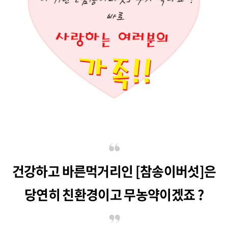
건강하고 바른먹거리인 [참송이버섯]은
당연히 친환경이고 무농약이겠죠 ?