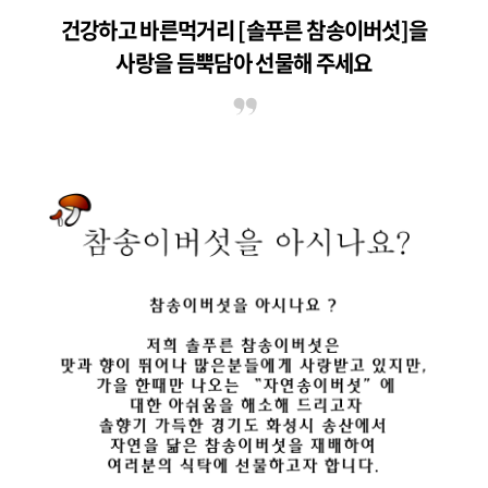
건강하고 바른먹거리 [솔푸른 참송이버섯]을
사랑을 듬뿍담아 선물해 주세요