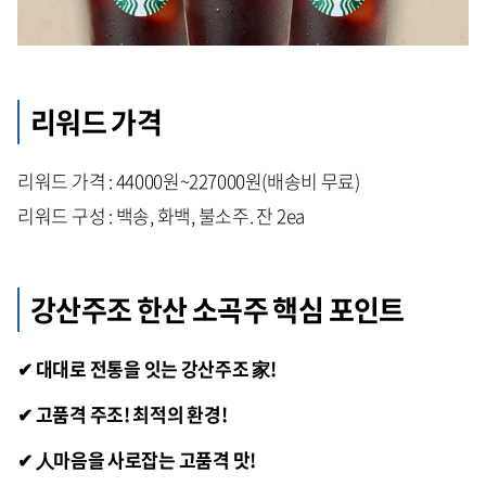
리워드 가격
리워드 가격 : 44000원~227000원(배송비 무료)
리워드 구성 : 백송, 화백, 불소주. 잔 2ea
강산주조 한산 소곡주 핵심 포인트
✔ 대대로 전통을 잇는 강산주조 家!
✔ 고품격 주조! 최적의 환경!
✔ 人마음을 사로잡는 고품격 맛!