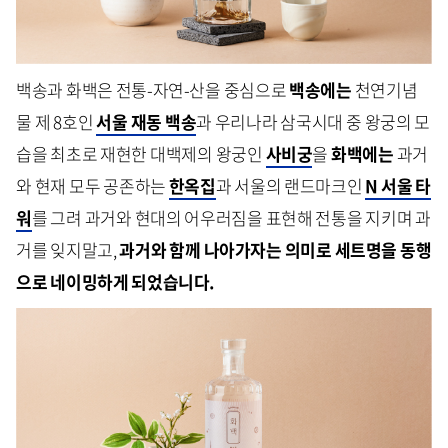
백송과 화백은 전통-자연-산을 중심으로
백송에는
천연기념
물 제 8호인
서울 재동 백송
과 우리나라 삼국시대 중 왕궁의 모
습을 최초로 재현한 대백제의 왕궁인
사비궁
을
화백에는
과거
와 현재 모두 공존하는
한옥집
과 서울의 랜드마크인
N 서울 타
워
를 그려 과거와 현대의 어우러짐을 표현해 전통을 지키며 과
거를 잊지말고,
과거와 함께 나아가자는 의미로 세트명을 동행
으로 네이밍하게 되었습니다.