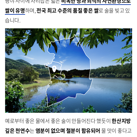
평야 사이에 자리잡은 넓은
비옥한 땅과 최적의 자연환경으로
쌀이 유명
하며,
전국 최고 수준의 품질 좋은 쌀
로 술을 빚고 있
습니다.
예로부터 좋은 물에서 좋은 술이 만들어진다 했듯이
한산지방
깊은 천연수
는
염분이 없으며
철분이 함유되어
물 맛이 좋다고