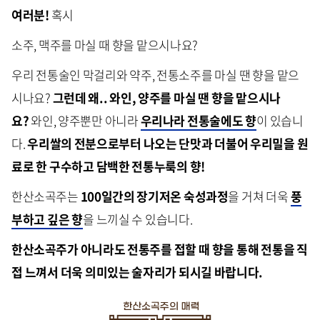
여러분!
혹시
소주, 맥주를 마실 때 향을 맡으시나요?
우리 전통술인 막걸리와 약주, 전통소주를 마실 땐 향을 맡으
시나요?
그런데 왜.. 와인, 양주를 마실 땐 향을 맡으시나
요?
와인, 양주뿐만 아니라
우리나라 전통술에도 향
이 있습니
다.
우리쌀의 전분으로부터 나오는 단맛과 더불어
우리밀을 원
료로 한 구수하고 담백한 전통누룩의 향!
한산소곡주는
100일간의 장기저온 숙성과정
을 거쳐 더욱
풍
부하고 깊은 향
을 느끼실 수 있습니다.
한산소곡주가 아니라도 전통주를 접할 때 향을 통해
전통을 직
접 느껴서 더욱 의미있는 술자리가 되시길 바랍니다.