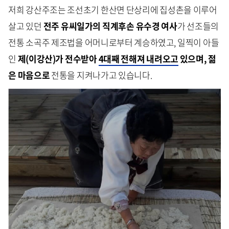
저희 강산주조는 조선초기 한산면 단상리에 집성촌을 이루어
살고 있던
전주 유씨일가의 직계후손 유수경 여사
가 선조들의
전통 소곡주 제조법을 어머니로부터 계승하였고, 일찍이 아들
인
제(이강산)가 전수받아
4대째 전해져 내려오고
있으며,
젊
은 마음으로
전통을 지켜나가고 있습니다.