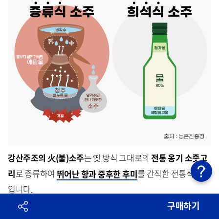
강산주조의 火(불)소주
는 옛 방식 그대로의
전통 옹기 소줏고
리
로 증류하여
뛰어난 향과 중후한 후미
를 간직한 전통식 소주
입니다.
구매하기
또한 100일간의 장기저온 숙성과정을 거친 소곡주로 증류하