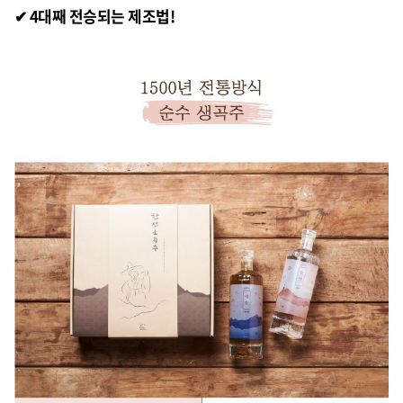
✔ 4대째 전승되는 제조법!