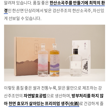
알려져 있습니다. 품질 좋은
한산소곡주를 만들기에 최적의 환
경
인 한산면 단상리에서 빚은 강산주조의 한산소곡주, 자신있
게 선보일 수 있습니다.
이렇듯 품질 좋은 쌀과 전통누룩, 맑은 물만으로 제조하는 강
산주조만의
자연발효공법
으로 생산하며,
방부처리를 하지 않
아
천연 효모가 살아있는 프리미엄 생주(生酒)
로 건강하게 즐