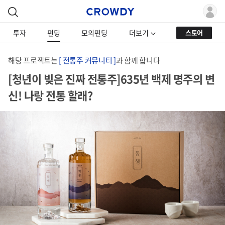
투자
펀딩
모의펀딩
더보기
스토어
해당 프로젝트는
[ 전통주 커뮤니티 ]
과 함께 합니다
[청년이 빚은 진짜 전통주]635년 백제 명주의 변
신! 나랑 전통 할래?