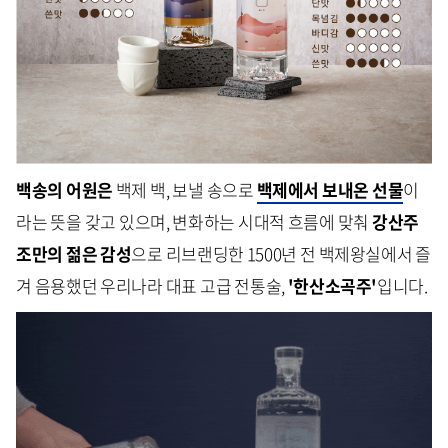
백송의 어원은
백제 백, 보낼 송으로
백제에서 보내온 선물
이
라는 뜻을 갖고 있으며, 변화하는 시대적 흐름에 맞춰
강산주
조만의 젊은 감성
으로 리브랜딩한 1500년 전 백제왕실에서 즐
겨 음용했던 우리나라 대표 고급 전통술,
'한산소곡주'
입니다.