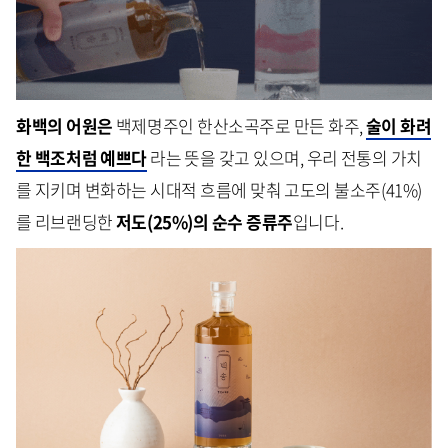
화백의 어원은
백제명주인 한산소곡주로 만든 화주,
술이 화려
한 백조처럼 예쁘다
라는 뜻을 갖고 있으며, 우리 전통의 가치
를 지키며 변화하는 시대적 흐름에 맞춰 고도의 불소주(41%)
를 리브랜딩한
저도(25%)의 순수 증류주
입니다.