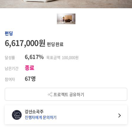
펀딩
6,617,000원
펀딩 완료
6,617%
달성률
목표금액 100,000원
종료
남은기간
67명
참여자
프로젝트 공유하기
강산소곡주
진행자에게 문의하기