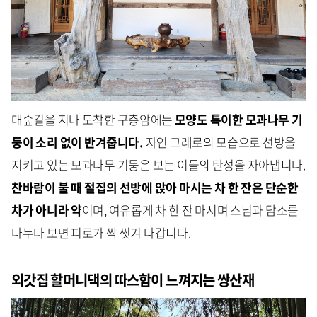
대숲길을 지나 도착한 구층암에는
모양도 특이한 모과나무 기
둥이 소리 없이 반겨줍니다.
자연 그래로의 모습으로 선방을
지키고 있는 모과나무 기둥은 보는 이들의 탄성을 자아냅니다.
찬바람이 불 때 절집의 선방에 앉아 마시는 차 한 잔은 단순한
차가 아니라 약
이며, 여유롭게 차 한 잔 마시며 스님과 담소를
나누다 보면 피로가 싹 씻겨 나갑니다.
외갓집 할머니댁의 따스함이 느껴지는 쌍산재