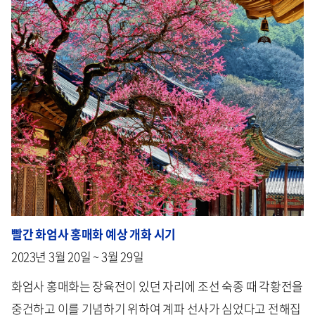
빨간 화엄사 홍매화 예상 개화 시기
2023년 3월 20일 ~ 3월 29일
화엄사 홍매화는 장육전이 있던 자리에 조선 숙종 때 각황전을
중건하고 이를 기념하기 위하여 계파 선사가 심었다고 전해집