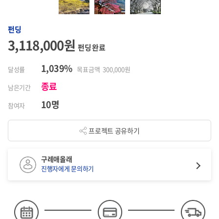
펀딩
3,118,000원
펀딩 완료
1,039%
달성률
목표금액 300,000원
종료
남은기간
10명
참여자
프로젝트 공유하기
구례애올래
진행자에게 문의하기