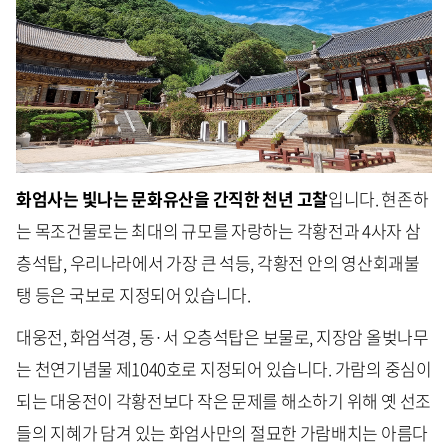
화엄사는 빛나는 문화유산을 간직한 천년 고찰
입니다. 현존하
는 목조건물로는 최대의 규모를 자랑하는 각황전과 4사자 삼
층석탑, 우리나라에서 가장 큰 석등, 각황전 안의 영산회괘불
탱 등은 국보로 지정되어 있습니다.
대웅전, 화엄석경, 동·서 오층석탑은 보물로, 지장암 올벚나무
는 천연기념물 제1040호로 지정되어 있습니다. 가람의 중심이
되는 대웅전이 각황전보다 작은 문제를 해소하기 위해 옛 선조
들의 지혜가 담겨 있는 화엄사만의 절묘한 가람배치는 아름다