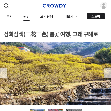
투자
펀딩
모의펀딩
더보기
스토어
삼화삼색(三花三色) 봄꽃 여행, 그래 구례로
Previous
Next