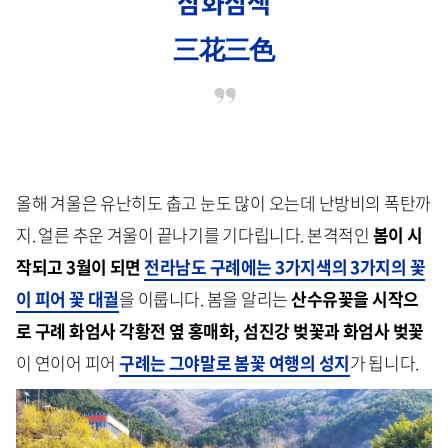
삼화삼색
三花三色
올해 겨울은 유난히도 춥고 눈도 많이 오는데 난방비의 폭탄까
지. 얼른 추운 겨울이 끝나기를 기다립니다. 본격적인
봄이 시
작되고 3월이 되면
전라남도
구례에는 3가지색의 3가지의 꽃
이 피어 꽃 대궐
을 이룹니다. 봄을 알리는
산수유꽃을 시작으
로 구례 화엄사 각황전 옆 홍매화, 섬진강 벚꽃과 화엄사 벚꽃
이 연이어 피어
구례는 그야말로 봄꽃 여행의 성지
가 됩니다.