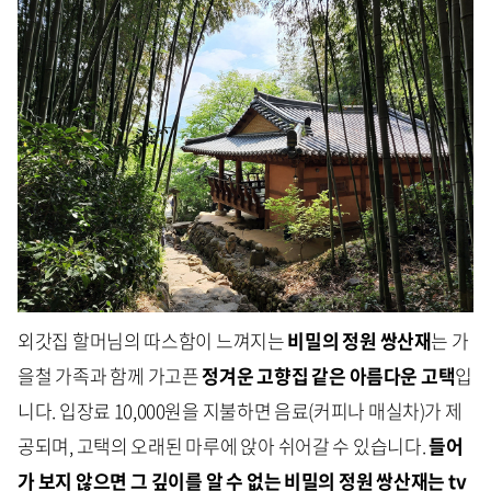
외갓집 할머님의 따스함이 느껴지는
비밀의 정원 쌍산재
는 가
을철 가족과 함께 가고픈
정겨운 고향집 같은 아름다운 고택
입
니다. 입장료 10,000원을 지불하면 음료(커피나 매실차)가 제
공되며, 고택의 오래된 마루에 앉아 쉬어갈 수 있습니다.
들어
가 보지 않으면 그 깊이를 알 수 없는 비밀의 정원 쌍산재는 tv