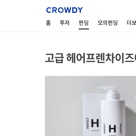
홈
투자
펀딩
모의펀딩
더
고급 헤어프렌차이즈