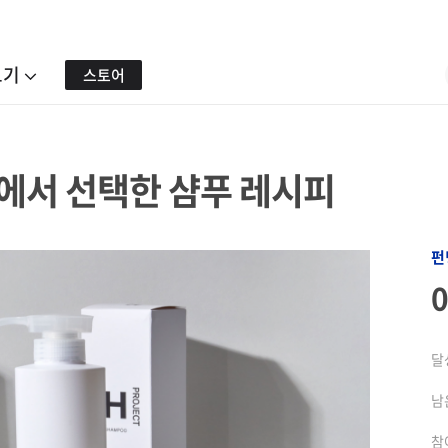
보기
스토어
에서 선택한 샴푸 레시피
펀
달
남
참