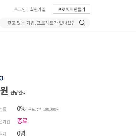
로그인
회원가입
프로젝트 만들기
|
딩
0원
펀딩 완료
0%
성률
목표금액 100,000원
종료
은기간
0명
여자