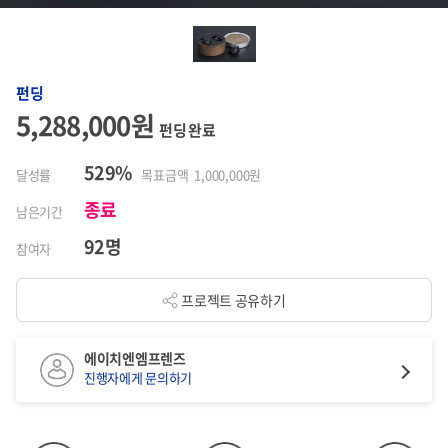
펀딩
5,288,000원
펀딩 완료
529%
달성률
목표금액 1,000,000원
종료
남은기간
92명
참여자
프로젝트 공유하기
에이치엔엠프렌즈
진행자에게 문의하기