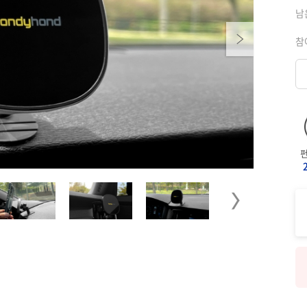
남
Next
참
Next