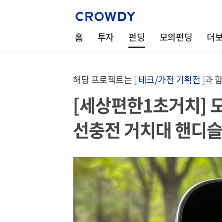
홈
투자
펀딩
모의펀딩
더
해당 프로젝트는
[ 테크/가전 기획전 ]
과 
[세상편한1초거치] 모
선충전 거치대 핸디