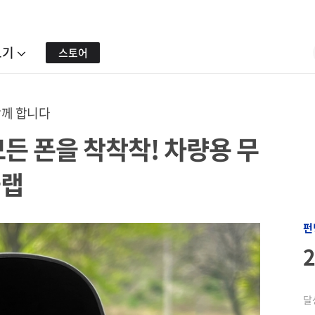
보기
스토어
함께 합니다
든 폰을 착착착! 차량용 무
슬랩
펀
달