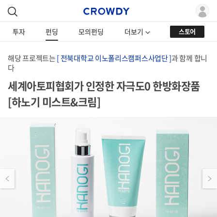
투자
펀딩
모의펀딩
더보기
스토어
해당 프로젝트는
[ 전북대학교 이노폴리스캠퍼스사업단 ]
과 함께 합니
다
세계아토피협회가 인정한 자극도0 한방화장품
[하노기 미스트&크림]
Previous
Next