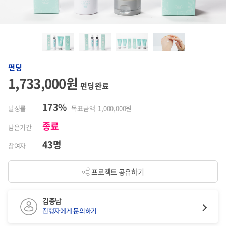
펀딩
1,733,000원
펀딩 완료
173%
달성률
목표금액 1,000,000원
종료
남은기간
43명
참여자
프로젝트 공유하기
김종남
진행자에게 문의하기