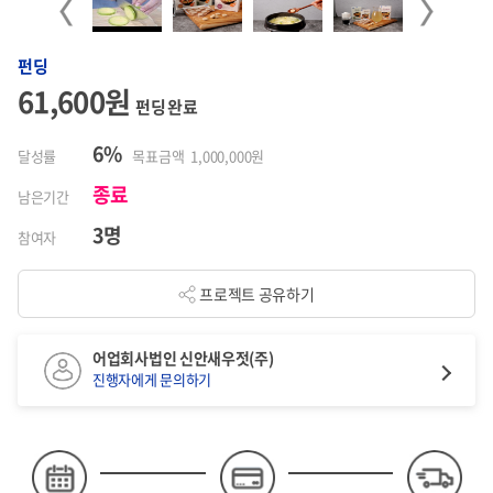
Previous
Next
펀딩
61,600원
펀딩 완료
6%
달성률
목표금액 1,000,000원
종료
남은기간
3명
참여자
프로젝트 공유하기
어업회사법인 신안새우젓(주)
진행자에게 문의하기