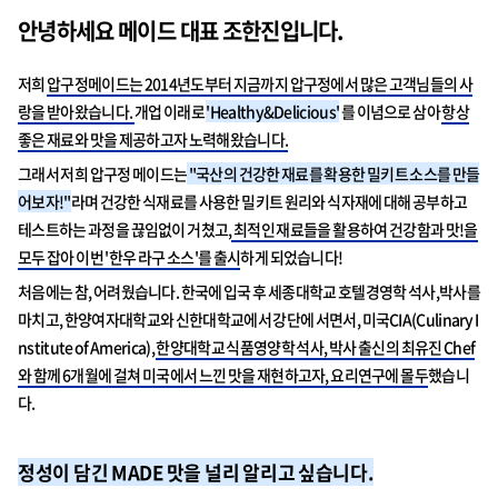
안녕하세요 메이드 대표 조한진입니다.
저희
압구정
메이드
는 2014년도부터 지금까지 압구정에서 많은 고객님들의 사
랑을 받아왔습니다.
개업 이래로
'Healthy&Delicious'
를 이념으로 삼아
항상
좋은 재료와 맛을 제공하고자 노력해왔습니다.
그래서 저희 압구정
메이드
는
"국산의 건강한 재료를 확용한 밀키트 소스를 만들
어보자!"
라며 건강한 식재료를 사용한 밀키트 원리와 식자재에 대해 공부하고
테스트하는 과정을 끊임없이 거쳤고,
최적인 재료들을 활용하여 건강함과 맛!을
모두 잡아 이번 '한우 라구 소스'를 출시
하게 되었습니다!
처음에는 참, 어려웠습니다. 한국에 입국 후 세종대학교 호텔경영학 석사,박사를
마치고, 한양여자대학교와 신한대학교에서 강단에 서면서, 미국CIA(Culinary I
nstitute of America),
한양대학교 식품영양학 석사, 박사 출신의 최유진 Chef
와 함께 6개월에 걸쳐 미국에서 느낀 맛을 재현하고자, 요리연구에 몰두
했습니
다.
정성이 담긴 MADE 맛을 널리 알리고 싶습니다.