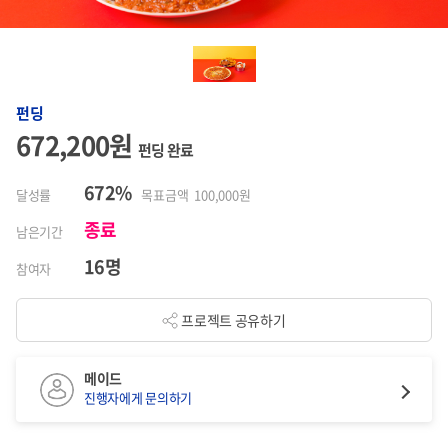
펀딩
672,200원
펀딩 완료
672%
달성률
목표금액 100,000원
종료
남은기간
16명
참여자
프로젝트 공유하기
메이드
진행자에게 문의하기