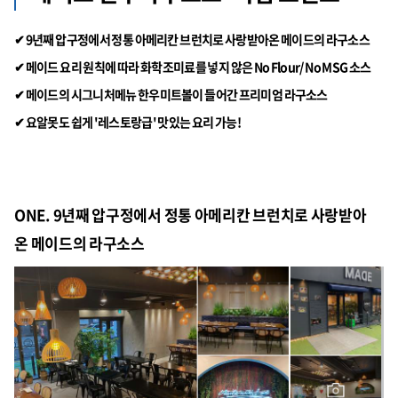
✔ 9년째 압구정에서 정통 아메리칸 브런치로 사랑받아온
메이드
의 라구소스
✔
메이드
요리 원칙에 따라 화학조미료를 넣지 않은 No Flour/ No MSG 소스
✔
메이드
의 시그니처메뉴 한우미트볼이 들어간 프리미엄 라구소스
✔ 요알못도 쉽게 '레스토랑급' 맛있는 요리 가능!
ONE. 9년째 압구정에서 정통 아메리칸 브런치로 사랑받아
온
메이드
의 라구소스