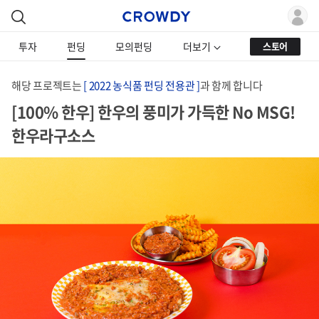
투자
펀딩
모의펀딩
더보기
스토어
해당 프로젝트는
[ 2022 농식품 펀딩 전용관 ]
과 함께 합니다
[100% 한우] 한우의 풍미가 가득한 No MSG!
한우라구소스