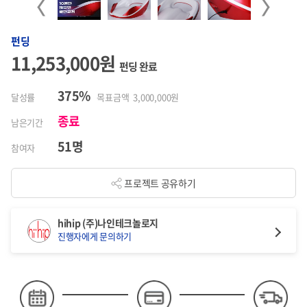
Previous
Next
펀딩
11,253,000원
펀딩 완료
375%
달성률
목표금액 3,000,000원
종료
남은기간
51명
참여자
프로젝트 공유하기
hihip (주)나인테크놀로지
진행자에게 문의하기