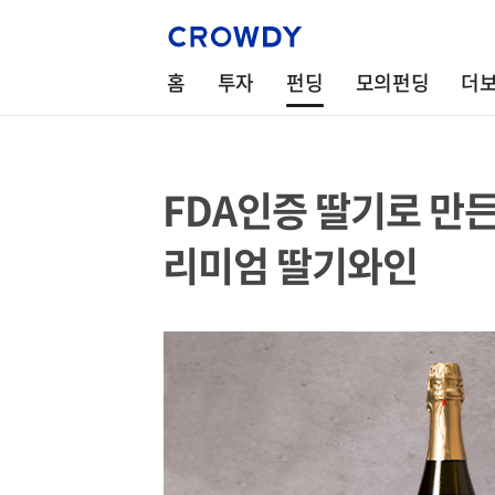
홈
투자
펀딩
모의펀딩
더
FDA인증 딸기로 만든
리미엄 딸기와인