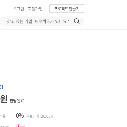
로그인
회원가입
프로젝트 만들기
|
딩
0원
펀딩 완료
0%
성률
목표금액 10,000원
종료