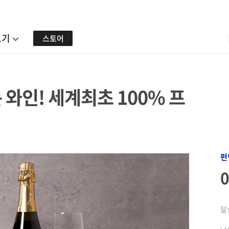
보기
스토어
 와인! 세계최초 100% 프
펀
달