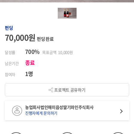
펀딩
70,000원
펀딩 완료
700%
달성률
목표금액 10,000원
종료
남은기간
1명
참여자
프로젝트 공유하기
농업회사법인해미읍성딸기와인주식회사
진행자에게 문의하기