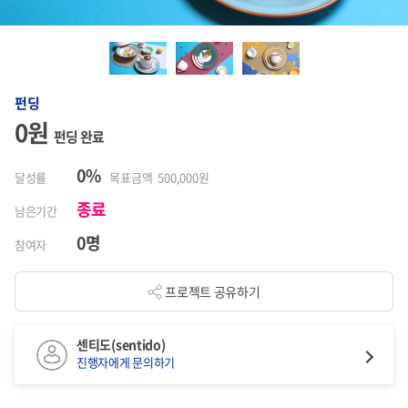
펀딩
0원
펀딩 완료
0%
달성률
목표금액 500,000원
종료
남은기간
0명
참여자
프로젝트 공유하기
센티도(sentido)
진행자에게 문의하기