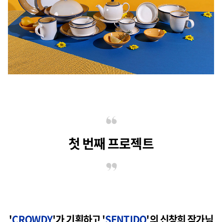
첫 번째 프로젝트
'
CROWDY
'
가 기획하고
'
SENTIDO
'
의
신창희 작가님