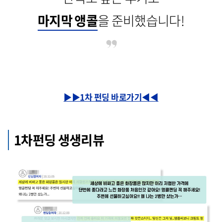
마지막 앵콜
을 준비했습니다!
▶▶1차 펀딩 바로가기◀◀
1차펀딩 생생리뷰