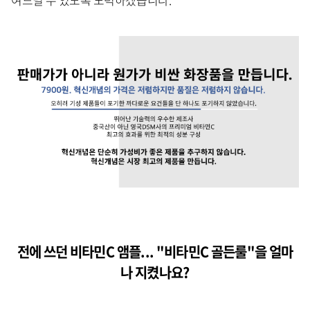
전에 쓰던 비타민C 앰플... "비타민C 골든룰"을 얼마
나 지켰나요?