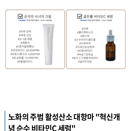
노화의 주범 활성산소 대항마 "
혁신개
념 순수 비타민C
세럼"