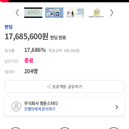
Previous
Next
펀딩
17,685,600원
펀딩 완료
17,686%
달성률
목표금액 100,000원
종료
남은기간
204명
참여자
프로젝트 공유하기
주식회사 명문스터디
진행자에게 문의하기