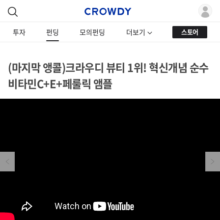
투자
펀딩
모의펀딩
더보기
스토어
(마지막 앵콜)크라우디 뷰티 1위! 혁신개념 순수
비타민C+E+페룰릭 앰플
Previous
Next