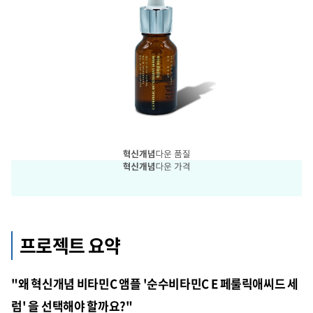
프로젝트 요약
"왜 혁신개념 비타민C 앰플 '순수비타민C E 페룰릭애씨드 세
럼' 을 선택해야 할까요?"