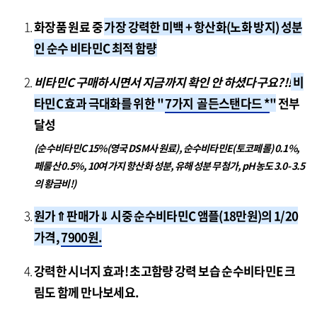
화장품 원료 중
가장 강력한 미백 + 항산화(노화 방지) 성분
인 순수 비타민C 최적 함량
비타민C 구매하시면서 지금까지 확인 안 하셨다구요?!!
비
타민C
효과 극대화를 위한 "
7가지 골든스탠다드 *
"
전부
달성
(
순수비타민C 15%(영국 DSM사 원료), 순수비타민E(토코페롤) 0.1%,
페룰산 0.5%, 10여 가지 항산화 성분, 유해 성분 무첨가, pH농도 3.0- 3.5
의 황금비!)
원가⇑ 판매가⇓ 시중 순수비타민C 앰플(18만원)의 1/20
가격,
7900원.
강력한 시너지 효과! 초고함량 강력 보습 순수비타민E 크
림도 함께 만나보세요.