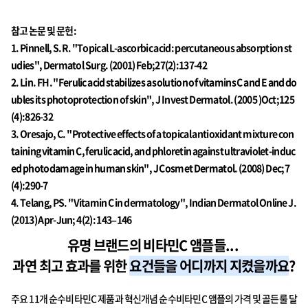
참고 논문 및 문헌:
1. Pinnell, S.R. "Topical L-ascorbic acid: percutaneous absorption st
udies", Dermatol Surg. (2001) Feb;27(2):137-42
2. Lin. FH. "Ferulic acid stabilizes a solution of vitamins C and E and do
ubles its photoprotection of skin", J Invest Dermatol. (2005 )Oct;125
(4):826-32
3. Oresajo, C. "Protective effects of a topical antioxidant mixture con
taining vitamin C, ferulic acid, and phloretin against ultraviolet-induc
ed photodamage in human skin", J Cosmet Dermatol. (2008) Dec;7
(4):290-7
4. Telang, PS. "Vitamin C in dermatology", Indian Dermatol Online J.
(2013) Apr-Jun; 4(2): 143–146
유명 브랜드의 비타민C 앰플들...
과연 최고 효과를 위한
요건들을 어디까지 지켰을까요
?
주요 11개 순수비타민C 제품과 혁신개념 순수비타민C 앰플의 가격 및 골든룰 달