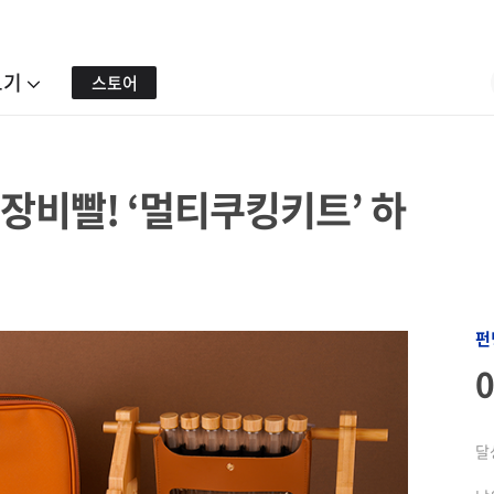
보기
스토어
 장비빨! ‘멀티쿠킹키트’ 하
펀
달