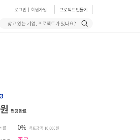
로그인
회원가입
프로젝트 만들기
|
딩
0원
펀딩 완료
0%
성률
목표금액 10,000원
종료