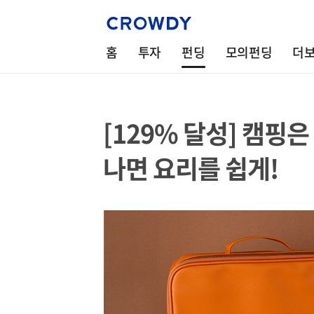
홈
투자
펀딩
모의펀딩
더
[129% 달성] 캠핑은
나면 요리를 쉽게!