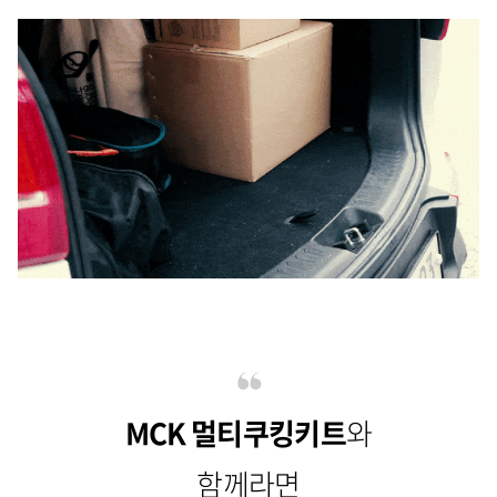
MCK 멀티쿠킹키트
와
함께라면