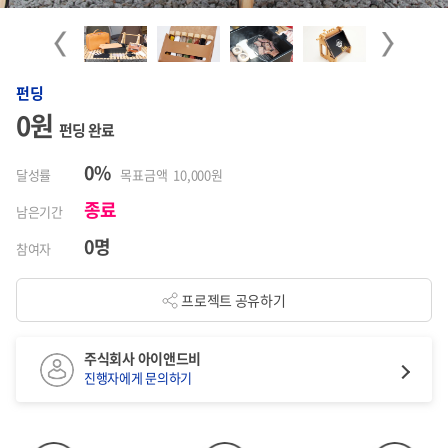
Previous
Next
펀딩
0원
펀딩 완료
0%
달성률
목표금액 10,000원
종료
남은기간
0명
참여자
프로젝트 공유하기
주식회사 아이앤드비
진행자에게 문의하기