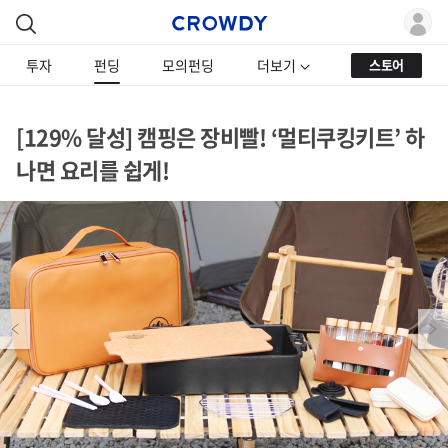
투자
펀딩
모의펀딩
더보기
스토어
[129% 달성] 캠핑은 장비빨! ‘멀티쿠킹키트’ 하
나면 요리를 쉽게!
Previous
Next