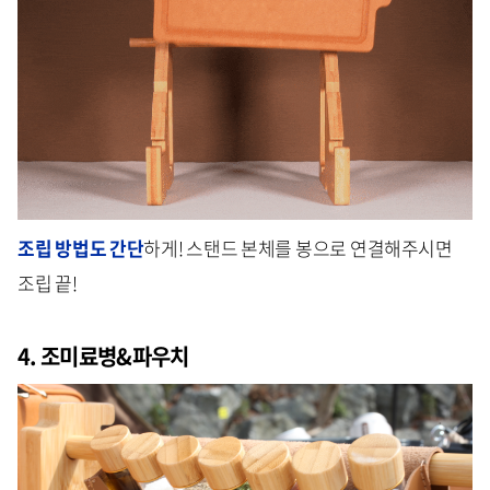
조립 방법도 간단
하게! 스탠드 본체를 봉으로 연결해주시면
조립 끝!
4. 조미료병&파우치