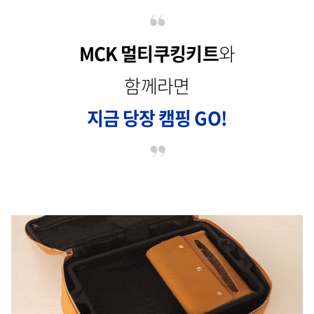
MCK 멀티쿠킹키트
와
함께라면
지금 당장 캠핑 GO!