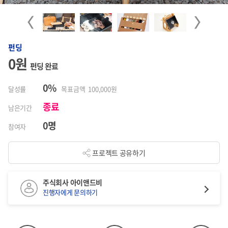
Previous
Next
펀딩
0원
펀딩 완료
0%
달성률
목표금액 100,000원
종료
남은기간
0명
참여자
프로젝트 공유하기
주식회사 아이앤드비
진행자에게 문의하기