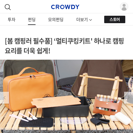
투자
펀딩
모의펀딩
더보기
스토어
[봄 캠핑러 필수품] ‘멀티쿠킹키트' 하나로 캠핑
요리를 더욱 쉽게!
Previous
Next