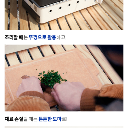
조리할 때
는
뚜껑으로 활용
하고,
재료 손질
할 때는
튼튼한 도마
로!