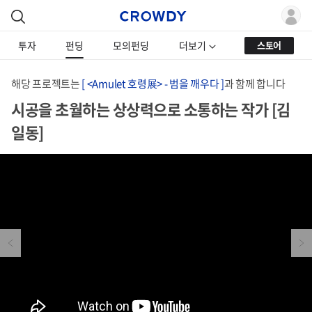
투자
펀딩
모의펀딩
더보기
스토어
해당 프로젝트는
[ <Amulet 호령展> - 범을 깨우다 ]
과 함께 합니다
시공을 초월하는 상상력으로 소통하는 작가 [김
일동]
Previous
Next