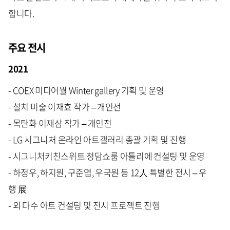
합니다.
주요 전시
2021
- COEX 미디어월 Winter gallery 기획 및 운영
- 설치 미술 이재효 작가 – 개인전
-
목탄화 이재삼 작가 – 개인전
-
LG
시그니처
온라인
아트갤러리
총괄
기획
및
진행
- 시그니처키친스위트
청담쇼룸
아틀리에
컨설팅
및
운영
-
하정우
,
하지원
,
구준엽
,
우국원
등
12
人
특별한
전시
–
우
행
展
- 외 다수 아트 컨설팅 및 전시 프로젝트 진행