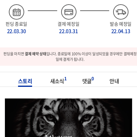
펀딩 종료일
결제 예정일
발송 예정일
22.03.30
22.03.31
22.04.13
펀딩을 마치면
결제 예약 상태
입니다. 종료일에 100% 이상이 달성되었을 경우에만 결제예정
일에 결제가 됩니다.
1
0
스토리
새소식
댓글
안내