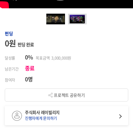
펀딩
0원
펀딩 완료
0%
달성률
목표금액 3,000,000원
종료
남은기간
0명
참여자
프로젝트 공유하기
주식회사 레이빌리지
진행자에게 문의하기