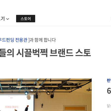
보기
스토어
우드펀딩 전용관 ]
과 함께 합니다
들의 시끌벅쩍 브랜드 스토
펀
달