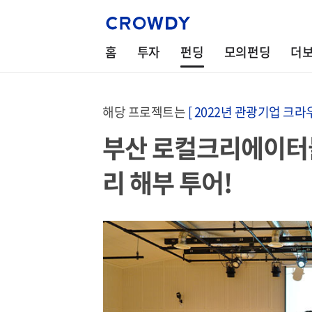
홈
투자
펀딩
모의펀딩
더
해당 프로젝트는
[ 2022년 관광기업 크라
부산 로컬크리에이터
리 해부 투어!