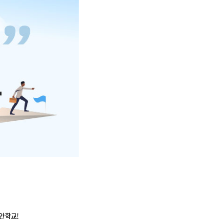
대안학교
!