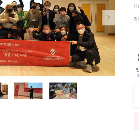
남
Next
참