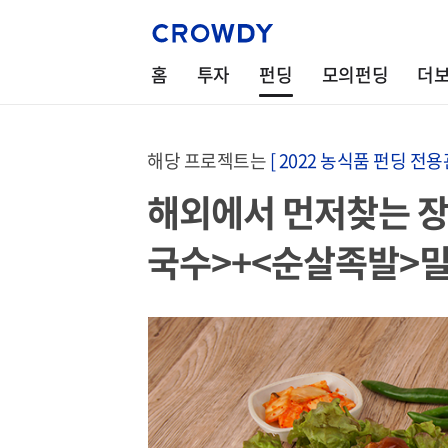
홈
투자
펀딩
모의펀딩
더
해당 프로젝트는
[ 2022 농식품 펀딩 전용관
해외에서 먼저찾는 
국수>+<순살족발>