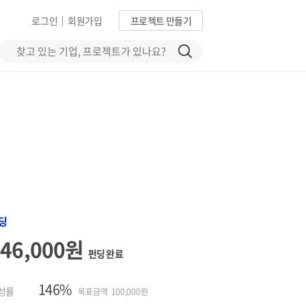
로그인
회원가입
프로젝트 만들기
|
딩
146,000원
펀딩 완료
146%
성률
목표금액 100,000원