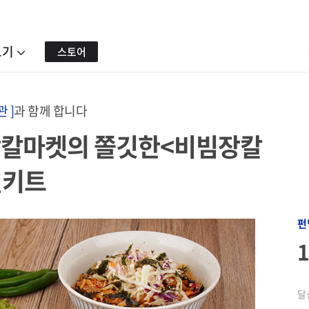
보기
스토어
 ]
과 함께 합니다
장칼마켓의 쫄깃한<비빔장칼
밀키트
펀
달