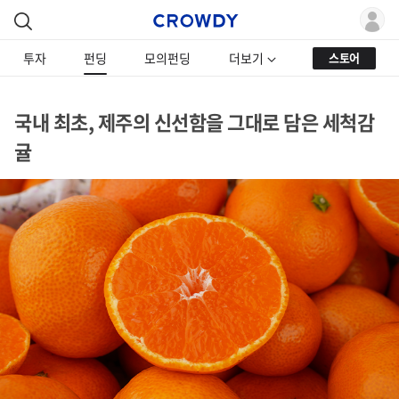
투자
펀딩
모의펀딩
더보기
스토어
국내 최초, 제주의 신선함을 그대로 담은 세척감
귤