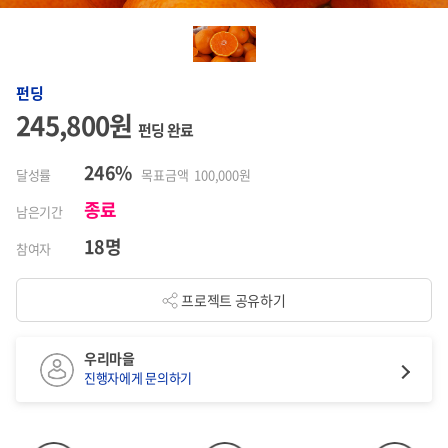
펀딩
245,800원
펀딩 완료
246%
달성률
목표금액 100,000원
종료
남은기간
18명
참여자
프로젝트 공유하기
우리마을
진행자에게 문의하기