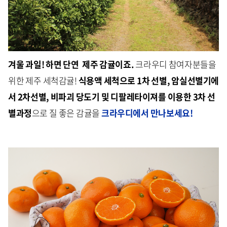
겨울 과일! 하면 단연 제주 감귤이죠.
크라우디 참여자분들을
위한 제주 세척감귤!
식용액 세척으로 1차 선별, 암실선별기에
서 2차선별, 비파괴 당도기 및 디팔레타이져를 이용한 3차 선
별과정
으로 질 좋은 감귤을
크라우디에서 만나보세요!