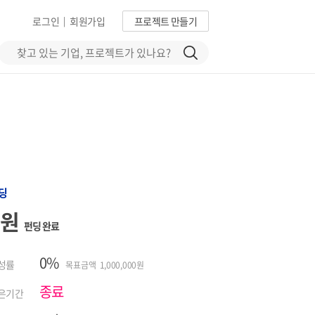
로그인
회원가입
프로젝트 만들기
|
딩
0원
펀딩 완료
0%
성률
목표금액 1,000,000원
종료
은기간