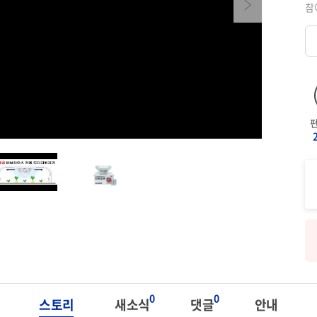
Next
참
0
0
스토리
새소식
댓글
안내