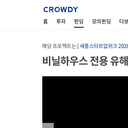
홈
투자
펀딩
모의펀딩
더
해당 프로젝트는
[ 세종스타트업위크 2020
비닐하우스 전용 유