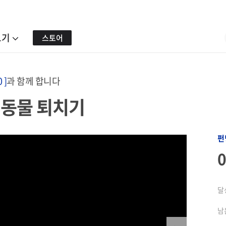
보기
스토어
 ]
과 함께 합니다
해동물 퇴치기
펀
달
남