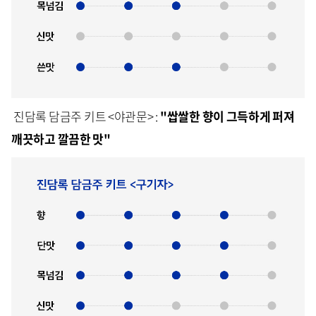
진담록 담금주 키트 <야관문> :
"쌉쌀한 향이 그득하게 퍼져
깨끗하고 깔끔한 맛"