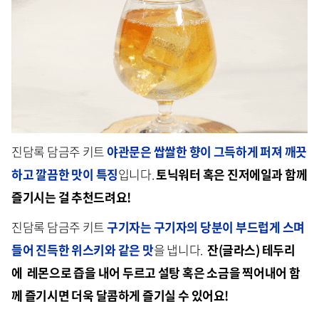
진담록 담금주 키트
야관문은 쌉쌀한 향이 그득하게 퍼져 깨끗
하고 깔끔한 맛이 특징
입니다.
토닉워터 혹은 진저에일과 함께
즐기시는 걸 추천드려요!
진담록 담금주 키트
구기자는 구기자의 당분이 부드럽게 스며
들어 진득한 위스키와 같은 맛
을 냅니다.
잔(글라스) 테두리
에 레몬으로 즙을 내어 두르고 설탕 혹은 소금을 찍어내어 함
께 즐기시면 더욱 달콤하게 즐기실 수 있어요!