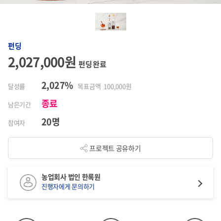
펀딩
2,027,000원
펀딩 완료
2,027%
달성률
목표금액 100,000원
종료
남은기간
20명
참여자
프로젝트 공유하기
농업회사 법인 한록원
진행자에게 문의하기