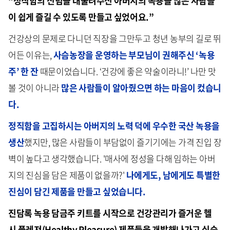
“정직함의 신념을
대물려주신
아버지의 녹용을
많은 사람들
이 쉽게 즐길 수 있도록 만들고 싶었어요.”
건강상의 문제로 다니던 직장을 그만두고 청년 농부의 길로 뛰
어든 이유는,
사슴농장을 운영하는 부모님이 권해주신 ‘녹용
주’ 한 잔
때문이었습니다. ‘건강에 좋은 약술이라니!’ 나만 맛
볼 것이 아니라
많은 사람들이 알아줬으면 하는 마음이 컸습니
다.
정직함을 고집하시는 아버지의 노력 덕에 우수한 국산 녹용을
생산
했지만, 많은 사람들이 부담없이 즐기기에는 가격 진입 장
벽이 높다고 생각했습니다. '매사에 정성을 다해 임하는 아버
지의 진심을 담은 제품이 없을까?'
나에게도, 남에게도 특별한
진심이 담긴 제품을 만들고 싶었습니다.
진담록
녹용
담금주
키트를 시작으로 건강관리가 즐거운
헬
시
플레져
(
Healthy
Pleasure
) 제품들을
개발해나가고
싶습