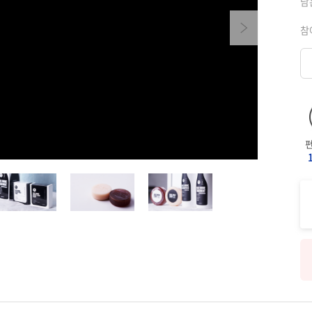
남
Next
참