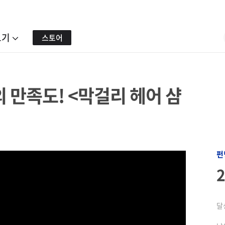
보기
스토어
 만족도! <막걸리 헤어 샴
펀
달