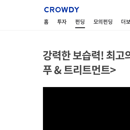
홈
투자
펀딩
모의펀딩
더
강력한 보습력! 최고의
푸 & 트리트먼트>