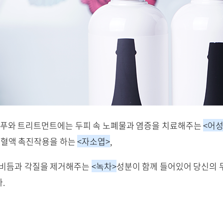
의 샴푸와 트리트먼트에는 두피 속 노폐물과 염증을 치료해주는
<어성
및 혈액 촉진작용을 하는
<자소엽>
,
 비듬과 각질을 제거해주는
<녹차>
성분이 함께 들어있어 당신의 
.