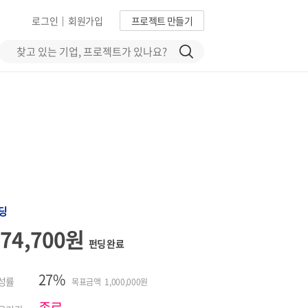
로그인
회원가입
프로젝트 만들기
|
딩
274,700원
펀딩 완료
27%
성률
목표금액 1,000,000원
종료