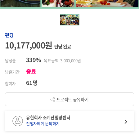
펀딩
10,177,000원
펀딩 완료
339%
달성률
목표금액 3,000,000원
종료
남은기간
61명
참여자
프로젝트 공유하기
유한회사 조계산힐링센터
진행자에게 문의하기