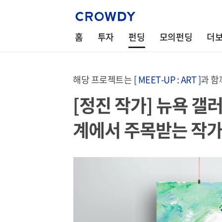
홈
투자
펀딩
모의펀딩
더
해당 프로젝트는
[ MEET-UP : ART ]
과 함
[정진 작가] 뉴욕 갤
계에서 주목받는 작