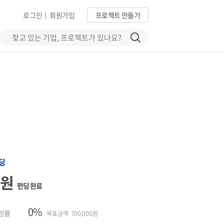
로그인
회원가입
프로젝트 만들기
|
딩
0원
펀딩 완료
0%
성률
목표금액 700,000원