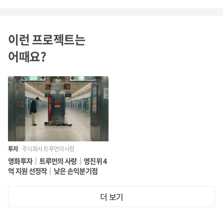
이런 프로젝트는
어때요?
투자
주식회사 트루먼의사랑
영화투자｜트루먼의 사랑｜영진위 4
억 지원 선정작｜낮은 손익분기점
더 보기