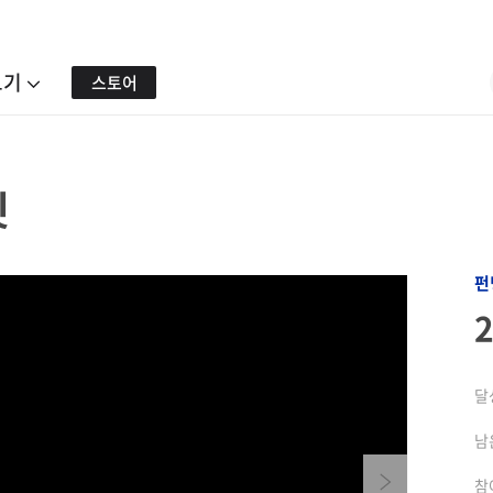
보기
스토어
짓
펀
달
남
Next
참