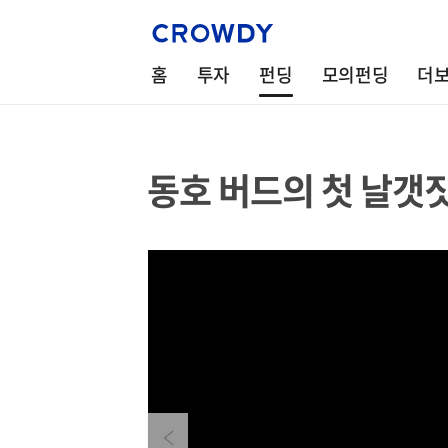
홈
투자
펀딩
모의펀딩
더
동호 버드의 첫 날갯
Previous