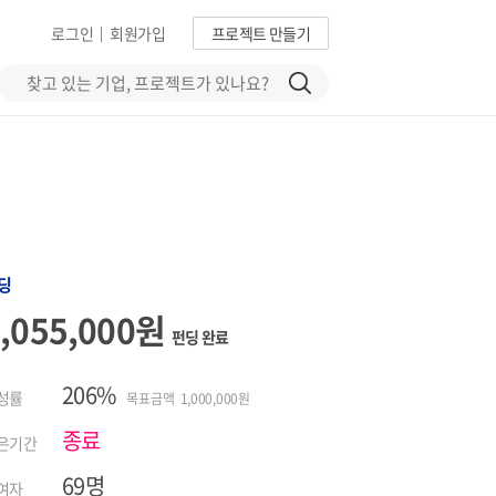
로그인
회원가입
프로젝트 만들기
|
딩
2,055,000원
펀딩 완료
206%
성률
목표금액 1,000,000원
종료
은기간
69명
여자