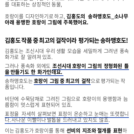
를 대표하는 상징적인 동물,
호랑이를 디자인하기로 하고,
김홍도의 송하맹호도
_
소나무
아래 용맹한 호랑이
그림에 주목했어요.
김홍도 작품 중 최고의 걸작이라 평가되는 송하맹호도!
김홍도는 조신시대 우리 생활 모습을 세밀하게 그려낸 풍속
화가로 잘 알려져 있죠.
그러나 풍속화 외에도
조선시대 호랑이 그림의 정형화된 틀
을 만들기도 한 화가인데요.
송하맹호도는
호랑이 그림 중 최고의 걸작
으로 평가되는 작
품입니다.
비단에 수묵담채로 그려진 그림으로 호랑이의 용맹함과 늠
름함이 멋스럽게 표현되어 있죠.
표정을 자세히 살펴보면 표정이 온순하고 눈매는 또렷합니
다. 사나운 이빨이나 발톱을 드러내고 있지도 않죠
.
이는
김홍도가 호랑이를 통해
선비의 지조와 절개를 표현
하