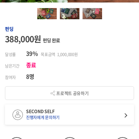
펀딩
388,000원
펀딩 완료
39%
달성률
목표금액 1,000,000원
종료
남은기간
8명
참여자
프로젝트 공유하기
SECOND SELF
진행자에게 문의하기