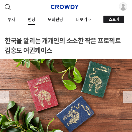
투자
펀딩
모의펀딩
더보기
스토어
한국을 알리는 개개인의 소소한 작은 프로젝트
김홍도 여권케이스
Previous
Next