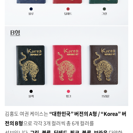
김홍도 여권 케이스는
“대한민국” 버전의 A형 / “Korea” 버
전의 B형
으로 각각 3개 컬러씩 총 6개 컬러를
선보입니다.
그
린, 블루, 딥레드, 핑크, 블루, 브라운
다양한