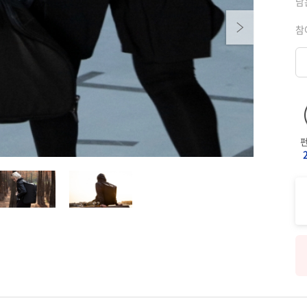
남
Next
참