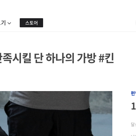
보기
스토어
족시킬 단 하나의 가방 #킨
펀
달