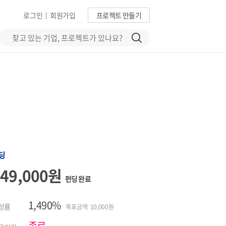
로그인
회원가입
프로젝트 만들기
|
딩
149,000원
펀딩 완료
1,490%
성률
목표금액 10,000원
종료