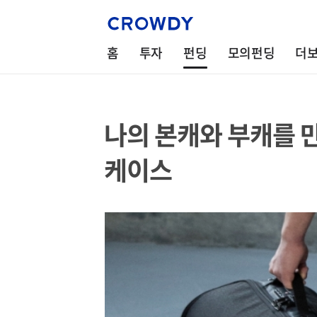
홈
투자
펀딩
모의펀딩
더
나의 본캐와 부캐를 만
케이스