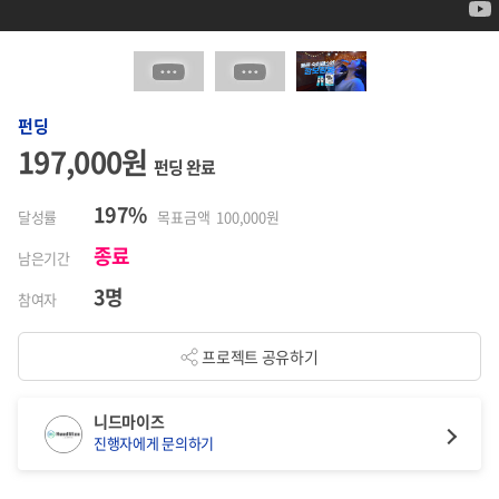
펀딩
197,000원
펀딩 완료
197%
달성률
목표금액 100,000원
종료
남은기간
3명
참여자
프로젝트 공유하기
니드마이즈
진행자에게 문의하기