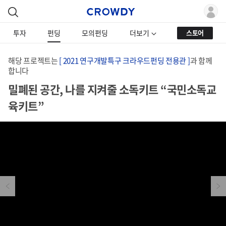
투자
펀딩
모의펀딩
더보기
스토어
해당 프로젝트는
[ 2021 연구개발특구 크라우드펀딩 전용관 ]
과 함께
합니다
밀폐된 공간, 나를 지켜줄 소독키트 “국민소독교
육키트”
Previous
Next