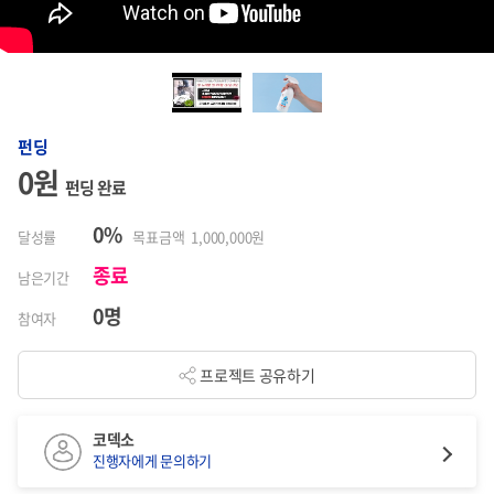
펀딩
0원
펀딩 완료
0%
달성률
목표금액 1,000,000원
종료
남은기간
0명
참여자
프로젝트 공유하기
코덱소
진행자에게 문의하기