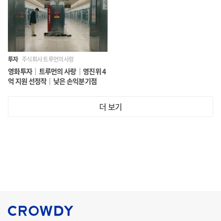
투자
주식회사 트루먼의사랑
영화투자｜트루먼의 사랑｜영진위 4
억 지원 선정작｜낮은 손익분기점
더 보기