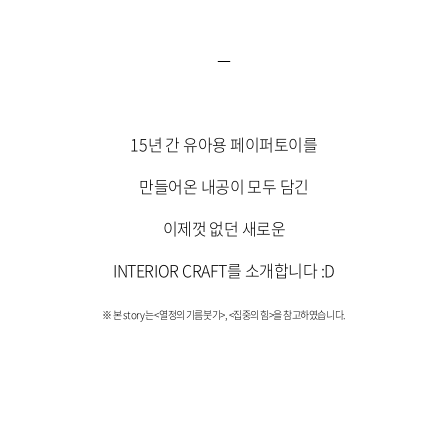
​
15년 간 유아용 페이퍼토이를
만들어온 내공이 모두 담긴
이제껏 없던 새로운
INTERIOR CRAFT를 소개합니다 :D
※ 본 story는 <열정의 기름붓기>, <집중의 힘>을 참고하였습니다.