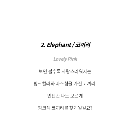
2. Elephant / 코끼리
Lovely Pink
보면 볼수록 사랑스러워지는
핑크컬러와 따스함을 가진 코끼리.
언젠간 나도 모르게
핑크색 코끼리를 찾게될걸요?