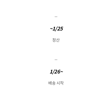
~1/25
정산
​
1/26~
배송 시작