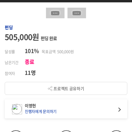
펀딩
505,000원
펀딩 완료
101%
달성률
목표금액 500,000원
종료
남은기간
11명
참여자
프로젝트 공유하기
이영현
진행자에게 문의하기