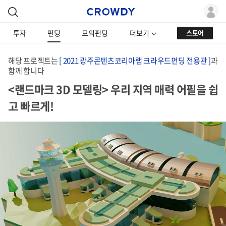
투자
펀딩
모의펀딩
더보기
스토어
해당 프로젝트는
[ 2021 광주콘텐츠코리아랩 크라우드펀딩 전용관 ]
과
함께 합니다
<랜드마크 3D 모델링> 우리 지역 매력 어필을 쉽
고 빠르게!