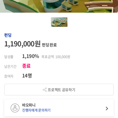
펀딩
1,190,000원
펀딩 완료
1,190%
달성률
목표금액 100,000원
종료
남은기간
14명
참여자
프로젝트 공유하기
바오파니
진행자에게 문의하기