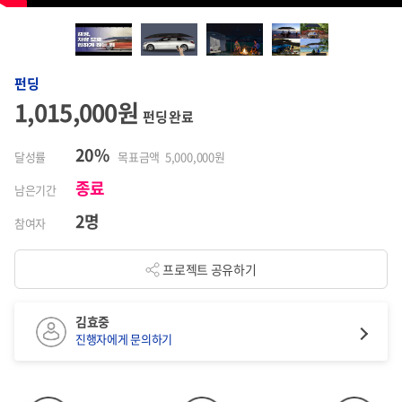
펀딩
1,015,000원
펀딩 완료
20%
달성률
목표금액 5,000,000원
종료
남은기간
2명
참여자
프로젝트 공유하기
김효중
진행자에게 문의하기