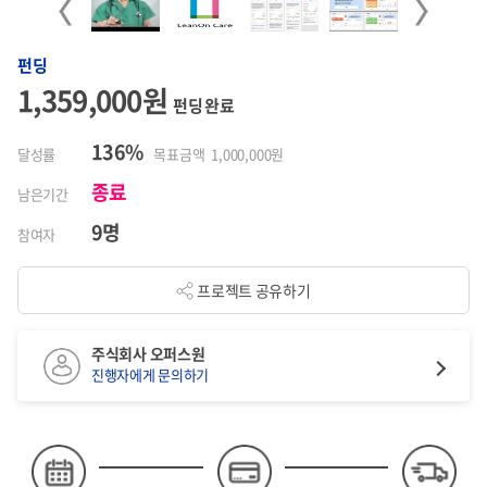
Previous
Next
펀딩
1,359,000원
펀딩 완료
136%
달성률
목표금액 1,000,000원
종료
남은기간
9명
참여자
프로젝트 공유하기
주식회사 오퍼스원
진행자에게 문의하기