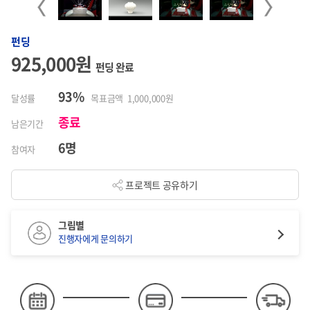
Previous
Next
펀딩
925,000원
펀딩 완료
93%
달성률
목표금액 1,000,000원
종료
남은기간
6명
참여자
프로젝트 공유하기
그림별
진행자에게 문의하기