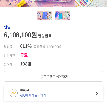
펀딩
6,108,100원
펀딩 완료
611%
달성률
목표금액 1,000,000원
종료
남은기간
198명
참여자
프로젝트 공유하기
안예선
진행자에게 문의하기