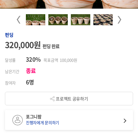
Previous
Next
펀딩
320,000원
펀딩 완료
320%
달성률
목표금액 100,000원
종료
남은기간
6명
참여자
프로젝트 공유하기
포그니팜
진행자에게 문의하기