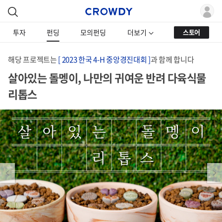
투자
펀딩
모의펀딩
더보기
스토어
해당 프로젝트는
[ 2023 한국 4-H 중앙경진대회 ]
과 함께 합니다
살아있는 돌멩이, 나만의 귀여운 반려 다육식물
리톱스
Previous
Next