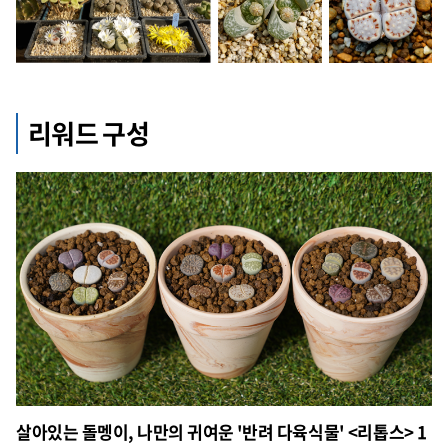
리워드 구성
살아있는 돌멩이, 나만의 귀여운 '반려 다육식물' <리톱스> 1