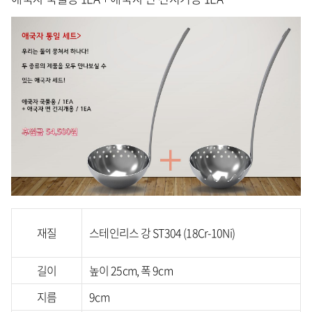
재질
스테인리스 강 ST304 (18Cr-10Ni)
길이
높이 25cm, 폭 9cm
지름
9cm