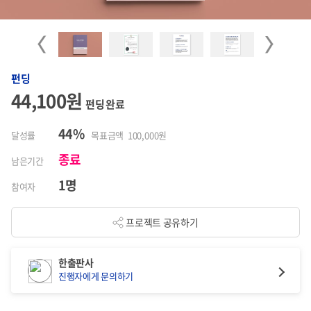
Previous
Next
펀딩
44,100원
펀딩 완료
44%
달성률
목표금액 100,000원
종료
남은기간
1명
참여자
프로젝트 공유하기
한출판사
진행자에게 문의하기