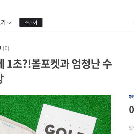
보기
스토어
합니다
데 1초?!볼포켓과 엄청난 수
방
펀
달