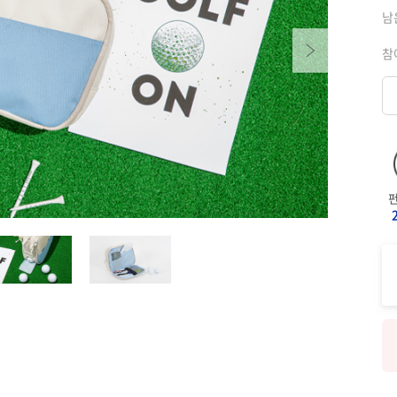
남
Next
참