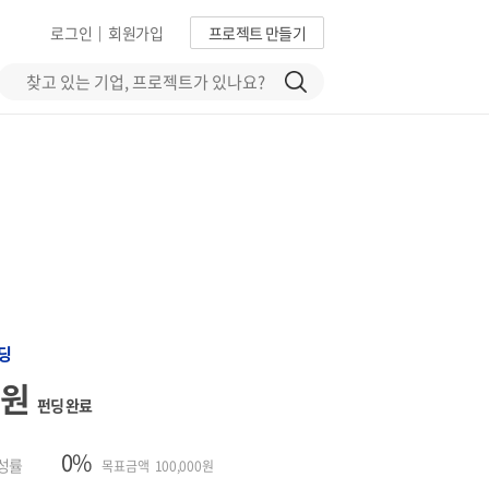
로그인
회원가입
프로젝트 만들기
|
딩
0원
펀딩 완료
0%
성률
목표금액 100,000원