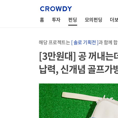
홈
투자
펀딩
모의펀딩
더
해당 프로젝트는
[ 솔로 기획전 ]
과 함께 
[3만원대] 공 꺼내는
납력, 신개념 골프가