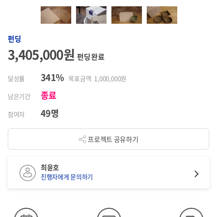
펀딩
3,405,000원
펀딩 완료
341%
달성률
목표금액 1,000,000원
종료
남은기간
49명
참여자
프로젝트 공유하기
최윤호
진행자에게 문의하기