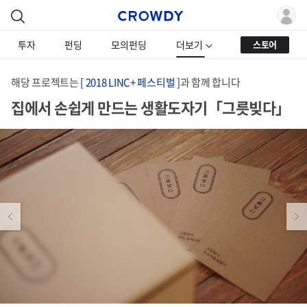
투자
펀딩
모의펀딩
더보기
스토어
해당 프로젝트는
[ 2018 LINC+ 페스티벌 ]
과 함께 합니다
집에서 손쉽게 만드는 생활도자기「그릇빚다」
Previous
Next