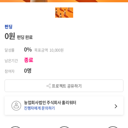
펀딩
0원
펀딩 완료
0%
달성률
목표금액 10,000원
종료
남은기간
0명
참여자
프로젝트 공유하기
농업회사법인 주식회사 홀리워터
진행자에게 문의하기