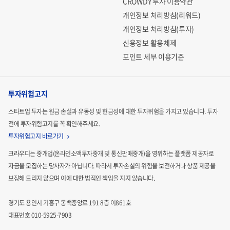
CROWDY 투자 이용약관
개인정보 처리방침(리워드)
개인정보 처리방침(투자)
신용정보 활용체제
포인트 세부 이용기준
투자위험고지
스타트업 투자는 원금 손실과 유동성 및 현금성에 대한 투자위험을 가지고 있습니다.
투자
전에 투자위험고지를 꼭 확인해주세요.
투자위험고지 바로가기
크라우디는 중개업(온라인소액투자중개 및 통신판매중개)을 영위하는 플랫폼 제공자로
자금을 모집하는
당사자가 아닙니다. 따라서 투자손실의 위험을 보전하거나 상품 제공을
보장해 드리지 않으며 이에 대한 법적인
책임을 지지 않습니다.
경기도 용인시 기흥구 동백중앙로 191 8층 이861호
대표번호 010-5925-7903