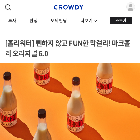
투자
펀딩
모의펀딩
더보기
스토어
[홀리워터] 뻔하지 않고 FUN한 막걸리! 마크홀
리 오리지널 6.0