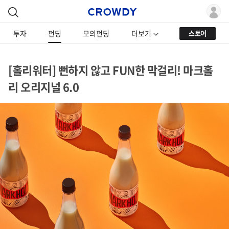
투자
펀딩
모의펀딩
더보기
스토어
[홀리워터] 뻔하지 않고 FUN한 막걸리! 마크홀
리 오리지널 6.0