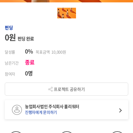
펀딩
0원
펀딩 완료
0%
달성률
목표금액 10,000원
종료
남은기간
0명
참여자
프로젝트 공유하기
농업회사법인 주식회사 홀리워터
진행자에게 문의하기