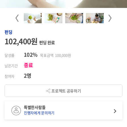
Previous
Next
펀딩
102,400원
펀딩 완료
102%
달성률
목표금액 100,000원
종료
남은기간
2명
참여자
프로젝트 공유하기
특별한사람들
진행자에게 문의하기