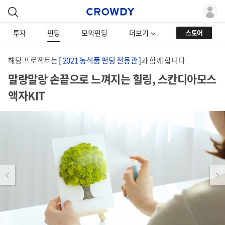
투자
펀딩
모의펀딩
더보기
스토어
해당 프로젝트는
[ 2021 농식품 펀딩 전용관 ]
과 함께 합니다
말랑말랑 손끝으로 느껴지는 힐링, 스칸디아모스
액자KIT
Previous
Next